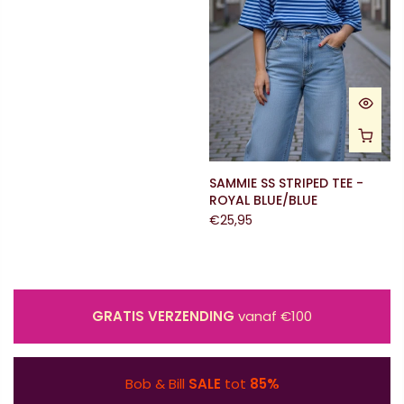
SAMMIE SS STRIPED TEE -
ROYAL BLUE/BLUE
€25,95
GRATIS VERZENDING
vanaf €100
Bob & Bill
SALE
tot
85%