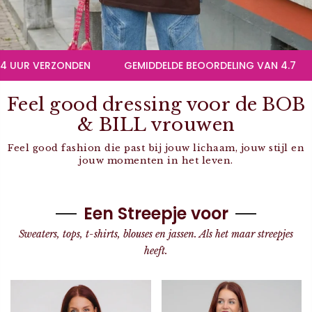
DEN
GEMIDDELDE BEOORDELING VAN 4.7
FEEL GOOD 
Feel
good
dressing voor de
BOB
& BILL
vrouwen
Feel good fashion die past bij jouw lichaam, jouw stijl en
jouw momenten in het leven.
Een Streepje voor
Sweaters, tops, t-shirts, blouses en jassen. Als het maar streepjes
heeft.