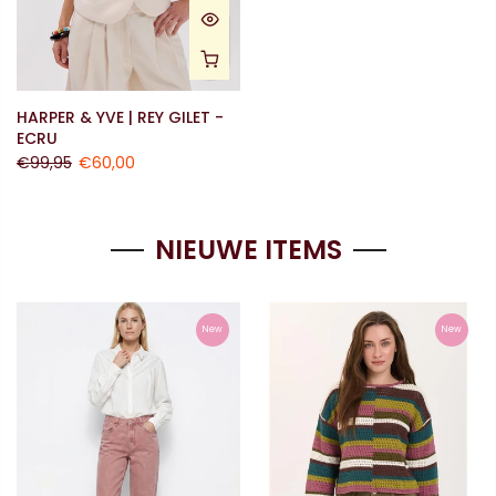
HARPER & YVE | REY GILET -
ECRU
€99,95
€60,00
NIEUWE ITEMS
New
New