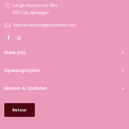
Lange Hezelstraat 90a
6511 CM, Nijmegen
klantenservice@bobenbill.com
Meer Info
Openingstijden
Nieuws & Updates
Retour